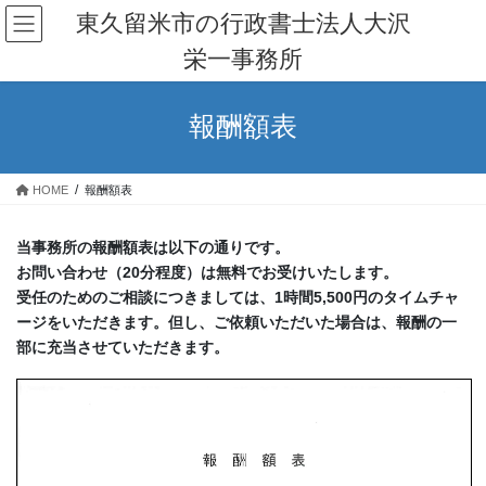
コ
ナ
東久留米市の行政書士法人大沢
ン
ビ
栄一事務所
テ
ゲ
ン
ー
ツ
シ
報酬額表
へ
ョ
ス
ン
キ
に
HOME
報酬額表
ッ
移
プ
動
当事務所の報酬額表は以下の通りです。
お問い合わせ（20分程度）は無料でお受けいたします。
受任のためのご相談につきましては、1時間5,500円のタイムチャ
ージをいただきます。但し、ご依頼いただいた場合は、報酬の一
部に充当させていただきます。