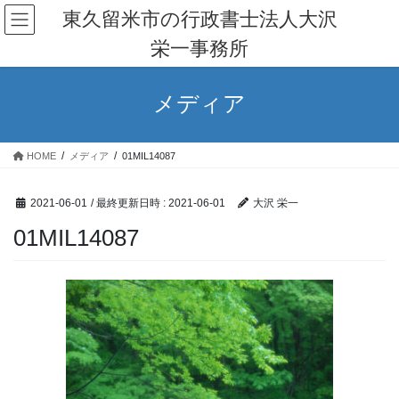
コ
ナ
東久留米市の行政書士法人大沢
ン
ビ
栄一事務所
テ
ゲ
ン
ー
ツ
シ
メディア
へ
ョ
ス
ン
キ
に
HOME
メディア
01MIL14087
ッ
移
プ
動
2021-06-01
/ 最終更新日時 :
2021-06-01
大沢 栄一
01MIL14087