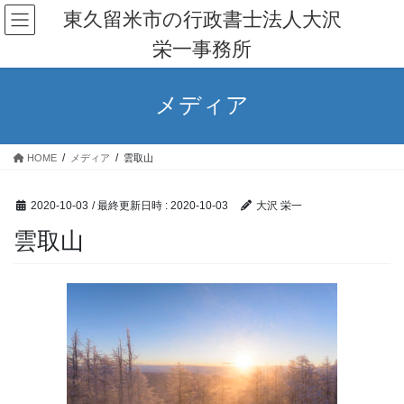
コ
ナ
東久留米市の行政書士法人大沢
ン
ビ
栄一事務所
テ
ゲ
ン
ー
ツ
シ
メディア
へ
ョ
ス
ン
キ
に
HOME
メディア
雲取山
ッ
移
プ
動
2020-10-03
/ 最終更新日時 :
2020-10-03
大沢 栄一
雲取山